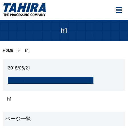
メ
h1
HOME
h1
2018/06/21
h1