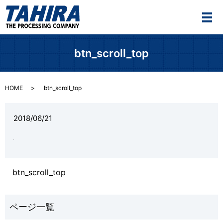
メ
btn_scroll_top
HOME
btn_scroll_top
2018/06/21
btn_scroll_top